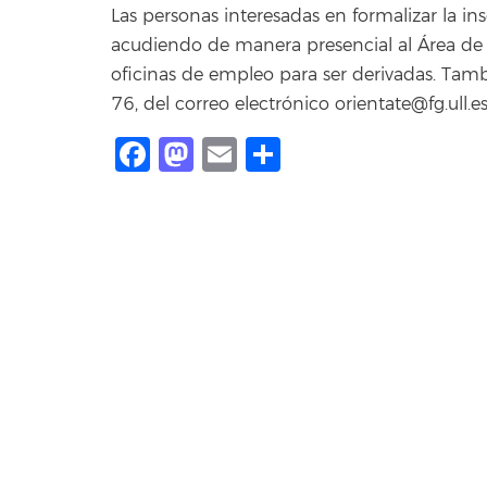
Las personas interesadas en formalizar la in
acudiendo de manera presencial al Área de E
oficinas de empleo para ser derivadas. Ta
76, del correo electrónico orientate@fg.ull.e
Facebook
Mastodon
Email
Share