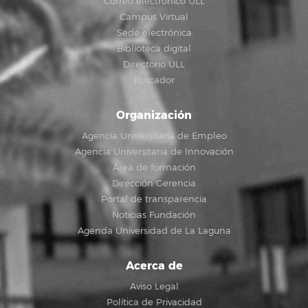
Correo electrónico ULL
Campus Virtual
Sede electrónica
Biblioteca digital
Directorio ULL
Buscador
Organización
Agencia Universitaria de Empleo
Agencia Universitaria de Innovación
Área de formación
Dirección Gerencia
Portal de transparencia
Noticias Fundación
Agenda Universidad de La Laguna
Acerca de
Aviso Legal
Política de Privacidad