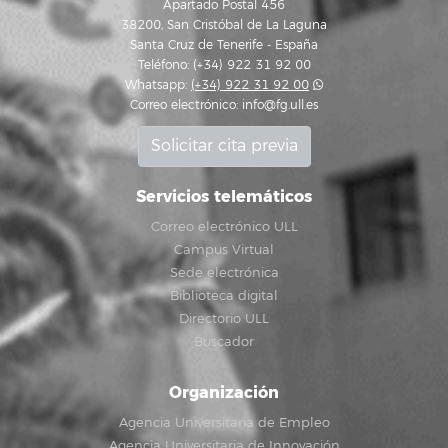
Apartado Postal 456
38200, San Cristóbal de La Laguna
Santa Cruz de Tenerife - España
Teléfono: (+34) 922 31 92 00
Whatsapp:
(+34) 922 31 92 00
Correo electrónico:
info@fg.ull.es
Solicitar cita previa
Servicios telemáticos
Correo electrónico ULL
Campus Virtual
Sede electrónica
Biblioteca digital
Directorio ULL
Buscador
Organización
Agencia Universitaria de Empleo
Agencia Universitaria de Innovación