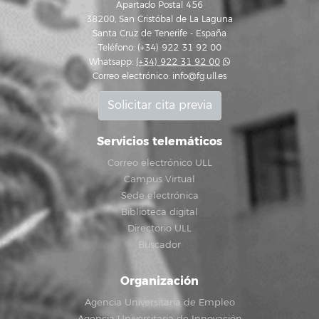
Apartado Postal 456
38200, San Cristóbal de La Laguna
Santa Cruz de Tenerife - España
Teléfono: (+34) 922 31 92 00
Whatsapp:
(+34) 922 31 92 00
Correo electrónico:
info@fg.ull.es
Solicitar cita previa
Servicios telemáticos
Correo electrónico ULL
Campus Virtual
Sede electrónica
Biblioteca digital
Directorio ULL
Buscador
Organización
Agencia Universitaria de Empleo
Agencia Universitaria de Innovación