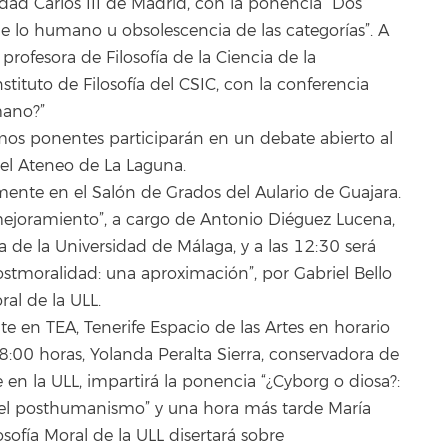
sidad Carlos III de Madrid, con la ponencia “Dos
 lo humano u obsolescencia de las categorías”. A
profesora de Filosofía de la Ciencia de la
tituto de Filosofía del CSIC, con la conferencia
mano?”
ismos ponentes participarán en un debate abierto al
 el Ateneo de La Laguna.
ente en el Salón de Grados del Aulario de Guajara.
 mejoramiento”, a cargo de Antonio Diéguez Lucena,
ia de la Universidad de Málaga, y a las 12:30 será
stmoralidad: una aproximación”, por Gabriel Bello
ral de la ULL.
e en TEA, Tenerife Espacio de las Artes en horario
8:00 horas, Yolanda Peralta Sierra, conservadora de
e en la ULL, impartirá la ponencia “¿Cyborg o diosa?:
ra del posthumanismo” y una hora más tarde María
osofía Moral de la ULL disertará sobre