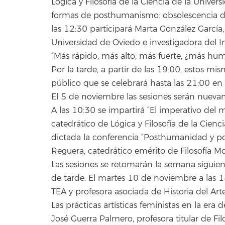
Lógica y Filosofía de la Ciencia de la Univer
formas de posthumanismo: obsolescencia de
las 12:30 participará Marta González García, 
Universidad de Oviedo e investigadora del Ins
“Más rápido, más alto, más fuerte, ¿más hu
Por la tarde, a partir de las 19:00, estos m
público que se celebrará hasta las 21:00 en
El 5 de noviembre las sesiones serán nuevam
A las 10:30 se impartirá “El imperativo del
catedrático de Lógica y Filosofía de la Cienc
dictada la conferencia “Posthumanidad y po
Reguera, catedrático emérito de Filosofía Mo
Las sesiones se retomarán la semana siguient
de tarde. El martes 10 de noviembre a las 1
TEA y profesora asociada de Historia del Art
Las prácticas artísticas feministas en la e
José Guerra Palmero, profesora titular de Fil