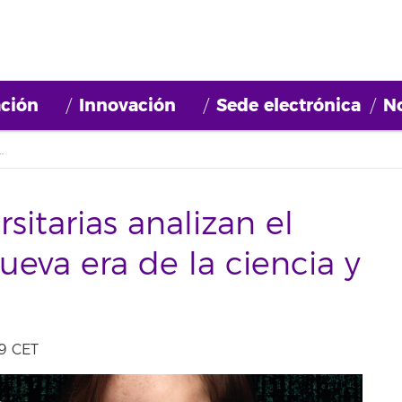
ción
Innovación
Sede electrónica
No
mo en la nueva era de la ciencia y la tecnología
sitarias analizan el
eva era de la ciencia y
9 CET