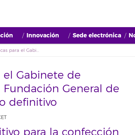
ción
Innovación
Sede electrónica
No
Bolsa de becas para el Gabinete de Comunicación de la Fundación General de la ULL: primer listado definitivo
 el Gabinete de
 Fundación General de
o definitivo
CET
itivo para la confección