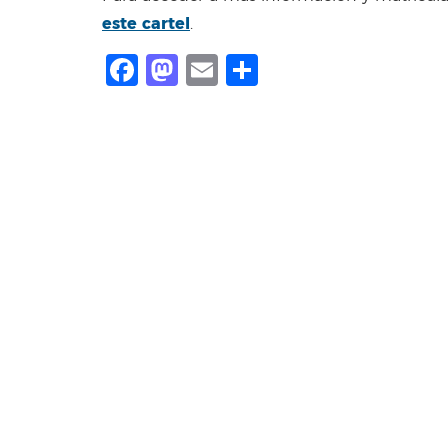
este cartel
.
Facebook
Mastodon
Email
Share