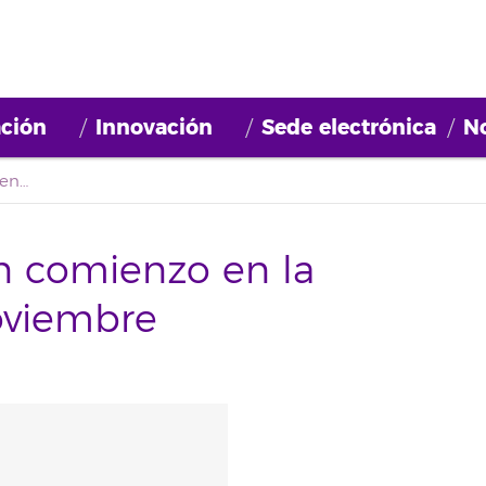
ción
Innovación
Sede electrónica
No
Oferta formativa con comienzo en la semana del 2 de noviembre
n comienzo en la
oviembre