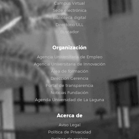
Campus Virtual
Sede electrónica
Biblioteca digital
Directorio ULL
Buscador
Organización
Agencia Universitaria de Empleo
Agencia Universitaria de Innovación
Área de formación
Dirección Gerencia
Portal de transparencia
Noticias Fundación
Agenda Universidad de La Laguna
Acerca de
Aviso Legal
Política de Privacidad