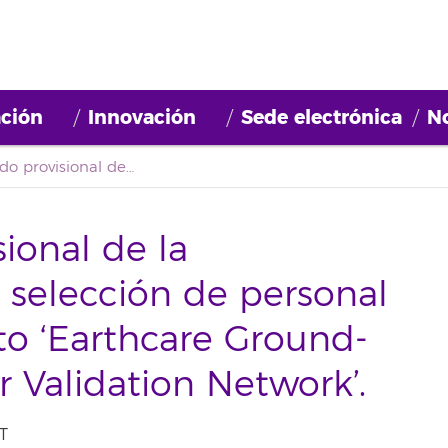
ción
Innovación
Sede electrónica
No
Primer listado provisional de la convocatoria para la selección de personal con cargo al proyecto ‘Earthcare Ground-Based Spectrometer Validation Network’.
sional de la
a selección de personal
to ‘Earthcare Ground-
 Validation Network’.
T