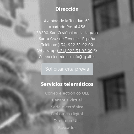
Dirección
Avenida de la Trinidad, 61
Apartado Postal 456
38200, San Cristóbal de La Laguna
Santa Cruz de Tenerife - España
Teléfono: (+34) 922 31 92 00
Whatsapp:
(+34) 922 31 92 00
Correo electrónico:
info@fg.ull.es
Solicitar cita previa
Servicios telemáticos
Correo electrónico ULL
Campus Virtual
Sede electrónica
Biblioteca digital
Directorio ULL
Buscador