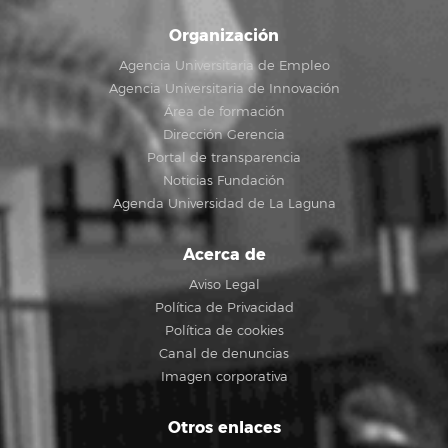
Organización
Agencia Universitaria de Empleo
Agencia Universitaria de Innovación
Área de formación
Dirección Gerencia
Portal de transparencia
Noticias Fundación
Agenda Universidad de La Laguna
Acerca de
Aviso Legal
Política de Privacidad
Política de cookies
Canal de denuncias
Imagen corporativa
Otros enlaces