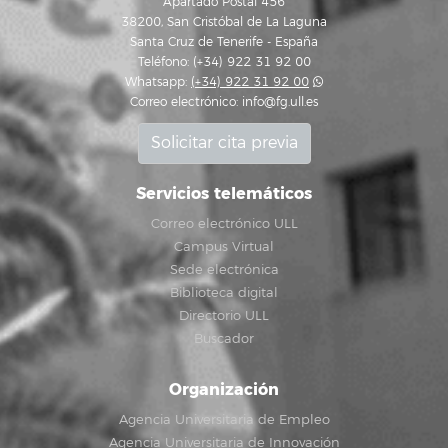
Apartado Postal 456
38200, San Cristóbal de La Laguna
Santa Cruz de Tenerife - España
Teléfono: (+34) 922 31 92 00
Whatsapp:
(+34) 922 31 92 00
Correo electrónico:
info@fg.ull.es
Solicitar cita previa
Servicios telemáticos
Correo electrónico ULL
Campus Virtual
Sede electrónica
Biblioteca digital
Directorio ULL
Buscador
Organización
Agencia Universitaria de Empleo
Agencia Universitaria de Innovación