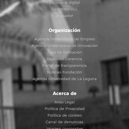
Biblioteca digital
Directorio ULL
Buscador
Organización
Agencia Universitaria de Empleo
Agencia Universitaria de Innovación
Área de formación
Dirección Gerencia
Portal de transparencia
Noticias Fundación
Agenda Universidad de La Laguna
Acerca de
Aviso Legal
Política de Privacidad
Política de cookies
Canal de denuncias
Imagen corporativa