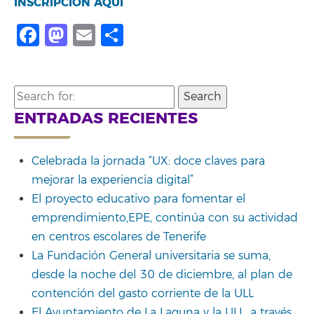
INSCRIPCIÓN AQUÍ
Facebook
Mastodon
Email
Share
Search
for:
ENTRADAS RECIENTES
Celebrada la jornada “UX: doce claves para
mejorar la experiencia digital”
El proyecto educativo para fomentar el
emprendimiento,EPE, continúa con su actividad
en centros escolares de Tenerife
La Fundación General universitaria se suma,
desde la noche del 30 de diciembre, al plan de
contención del gasto corriente de la ULL
El Ayuntamiento de La Laguna y la ULL, a través