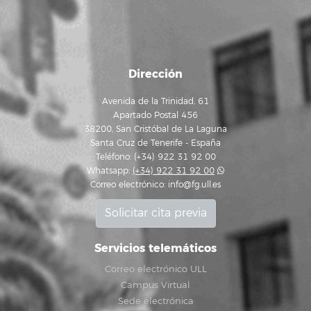
Dirección
Avenida de la Trinidad, 61
Apartado Postal 456
38200, San Cristóbal de La Laguna
Santa Cruz de Tenerife - España
Teléfono: (+34) 922 31 92 00
Whatsapp:
(+34) 922 31 92 00
Correo electrónico:
info@fg.ull.es
Solicitar cita previa
Servicios telemáticos
Correo electrónico ULL
Campus Virtual
Sede electrónica