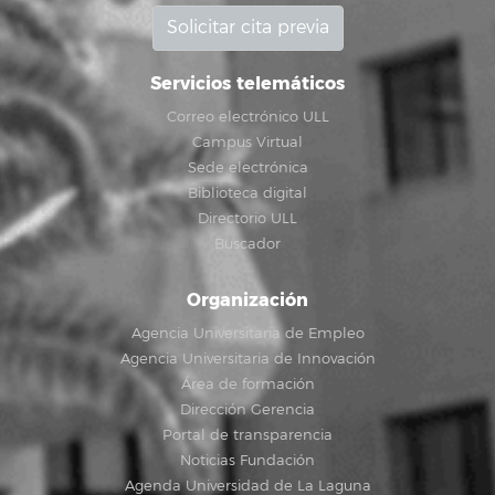
Solicitar cita previa
Servicios telemáticos
Correo electrónico ULL
Campus Virtual
Sede electrónica
Biblioteca digital
Directorio ULL
Buscador
Organización
Agencia Universitaria de Empleo
Agencia Universitaria de Innovación
Área de formación
Dirección Gerencia
Portal de transparencia
Noticias Fundación
Agenda Universidad de La Laguna