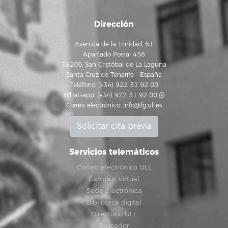
Dirección
Avenida de la Trinidad, 61
Apartado Postal 456
38200, San Cristóbal de La Laguna
Santa Cruz de Tenerife - España
Teléfono: (+34) 922 31 92 00
Whatsapp:
(+34) 922 31 92 00
Correo electrónico:
info@fg.ull.es
Solicitar cita previa
Servicios telemáticos
Correo electrónico ULL
Campus Virtual
Sede electrónica
Biblioteca digital
Directorio ULL
Buscador