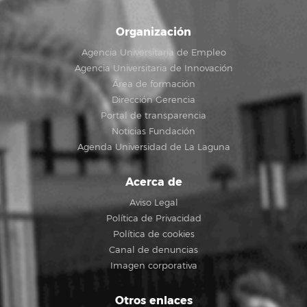
Organización
Agencia Universitaria de Empleo
Agencia Universitaria de Innovación
Área de formación
Dirección Gerencia
Portal de transparencia
Noticias Fundación
Agenda Universidad de La Laguna
Acerca de
Aviso Legal
Política de Privacidad
Política de cookies
Canal de denuncias
Imagen corporativa
Otros enlaces