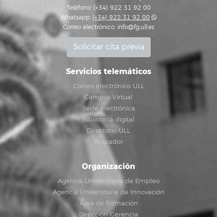
Teléfono: (+34) 922 31 92 00
Whatsapp:
(+34) 922 31 92 00
Correo electrónico:
info@fg.ull.es
Solicitar cita previa
Servicios telemáticos
Correo electrónico ULL
Campus Virtual
Sede electrónica
Biblioteca digital
Directorio ULL
Buscador
Organización
Agencia Universitaria de Empleo
Agencia Universitaria de Innovación
Área de formación
Dirección Gerencia