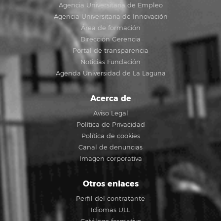
Agencia Universitaria de Empleo
Agencia Universitaria de Innovación
Área de formación
Dirección Gerencia
Portal de transparencia
Noticias Fundación
Agenda Universidad de La Laguna
Acerca de
Aviso Legal
Política de Privacidad
Política de cookies
Canal de denuncias
Imagen corporativa
Otros enlaces
Perfil del contratante
Idiomas ULL