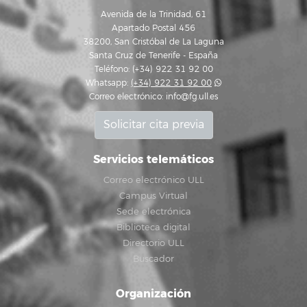
Avenida de la Trinidad, 61
Apartado Postal 456
38200, San Cristóbal de La Laguna
Santa Cruz de Tenerife - España
Teléfono: (+34) 922 31 92 00
Whatsapp:
(+34) 922 31 92 00
Correo electrónico:
info@fg.ull.es
Solicitar cita previa
Servicios telemáticos
Correo electrónico ULL
Campus Virtual
Sede electrónica
Biblioteca digital
Directorio ULL
Buscador
Organización