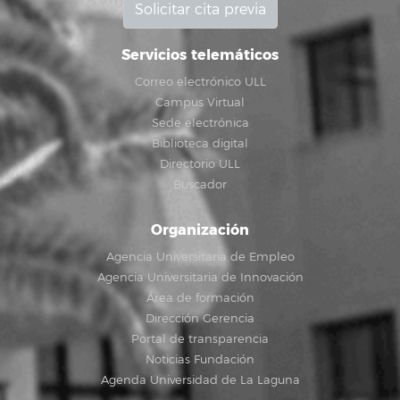
Solicitar cita previa
Servicios telemáticos
Correo electrónico ULL
Campus Virtual
Sede electrónica
Biblioteca digital
Directorio ULL
Buscador
Organización
Agencia Universitaria de Empleo
Agencia Universitaria de Innovación
Área de formación
Dirección Gerencia
Portal de transparencia
Noticias Fundación
Agenda Universidad de La Laguna