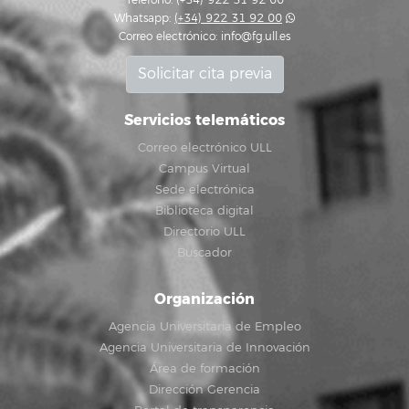
Teléfono: (+34) 922 31 92 00
Whatsapp:
(+34) 922 31 92 00
Correo electrónico:
info@fg.ull.es
Solicitar cita previa
Servicios telemáticos
Correo electrónico ULL
Campus Virtual
Sede electrónica
Biblioteca digital
Directorio ULL
Buscador
Organización
Agencia Universitaria de Empleo
Agencia Universitaria de Innovación
Área de formación
Dirección Gerencia