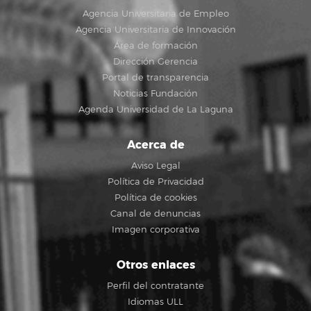
Agencia Universitaria de Empleo
Agencia Universitaria de Innovación
Área de formación
Dirección Gerencia
Portal de transparencia
Noticias Fundación
Agenda Universidad de La Laguna
Acerca de
Aviso Legal
Política de Privacidad
Política de cookies
Canal de denuncias
Imagen corporativa
Otros enlaces
Perfil del contratante
Idiomas ULL