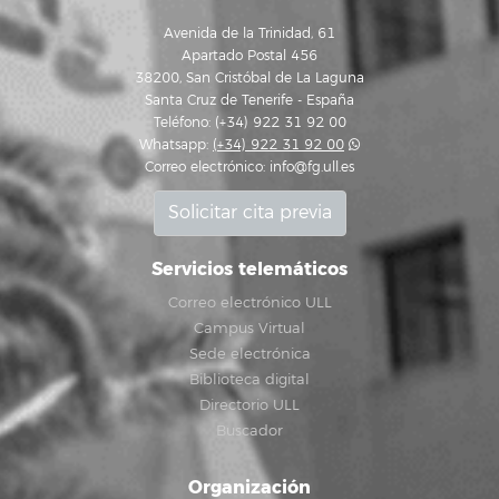
Avenida de la Trinidad, 61
Apartado Postal 456
38200, San Cristóbal de La Laguna
Santa Cruz de Tenerife - España
Teléfono: (+34) 922 31 92 00
Whatsapp:
(+34) 922 31 92 00
Correo electrónico:
info@fg.ull.es
Solicitar cita previa
Servicios telemáticos
Correo electrónico ULL
Campus Virtual
Sede electrónica
Biblioteca digital
Directorio ULL
Buscador
Organización