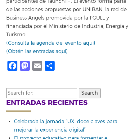
participantes de ‘launchTF’. El evento forma parte
de las acciones propuestas por UNIBAN, la red de
Business Angels promovida por la FGULL y
financiada por el Ministerio de Industria, Energía y
Turismo.
(Consulta la agenda del evento aquí)
(Obtén las entradas aquí)
Facebook
Mastodon
Email
Compartir
Search
for:
ENTRADAS RECIENTES
Celebrada la jornada “UX: doce claves para
mejorar la experiencia digital”
El proyecto educativo para fomentar el