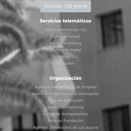
Solicitar cita previa
Servicios telemáticos
Correo electrónico ULL
Campus Virtual
Sede electrónica
Biblioteca digital
Directorio ULL
Buscador
Organización
Agencia Universitaria de Empleo
Agencia Universitaria de Innovación
Área de formación
Dirección Gerencia
Portal de transparencia
Noticias Fundación
Agenda Universidad de La Laguna