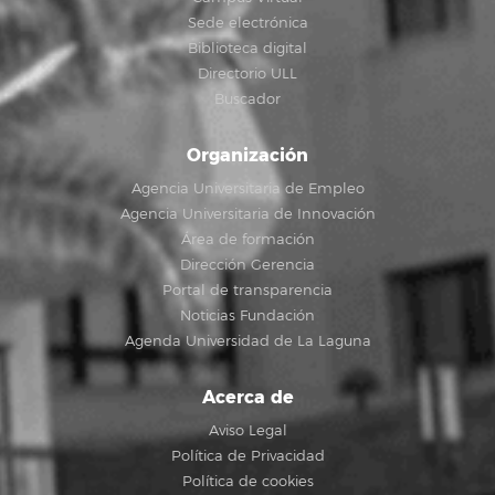
Sede electrónica
Biblioteca digital
Directorio ULL
Buscador
Organización
Agencia Universitaria de Empleo
Agencia Universitaria de Innovación
Área de formación
Dirección Gerencia
Portal de transparencia
Noticias Fundación
Agenda Universidad de La Laguna
Acerca de
Aviso Legal
Política de Privacidad
Política de cookies