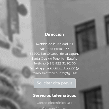
Dirección
Avenida de la Trinidad, 61
Apartado Postal 456
38200, San Cristóbal de La Laguna
Santa Cruz de Tenerife - España
Teléfono: (+34) 922 31 92 00
Whatsapp:
(+34) 922 31 92 00
Correo electrónico:
info@fg.ull.es
Solicitar cita previa
Servicios telemáticos
Correo electrónico ULL
Campus Virtual