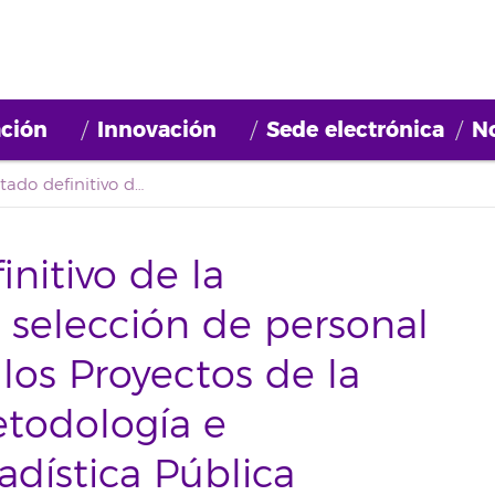
ción
Innovación
Sede electrónica
No
Segundo listado definitivo de la convocatoria para la selección de personal de Apoyo Técnico a los Proyectos de la Unidad Mixta de Metodología e Investigación en Estadística Pública
nitivo de la
a selección de personal
los Proyectos de la
todología e
adística Pública