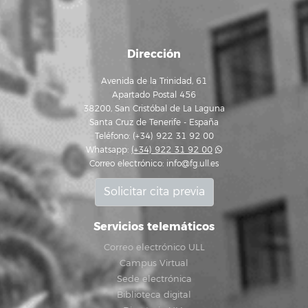
Dirección
Avenida de la Trinidad, 61
Apartado Postal 456
38200, San Cristóbal de La Laguna
Santa Cruz de Tenerife - España
Teléfono: (+34) 922 31 92 00
Whatsapp:
(+34) 922 31 92 00
Correo electrónico:
info@fg.ull.es
Solicitar cita previa
Servicios telemáticos
Correo electrónico ULL
Campus Virtual
Sede electrónica
Biblioteca digital