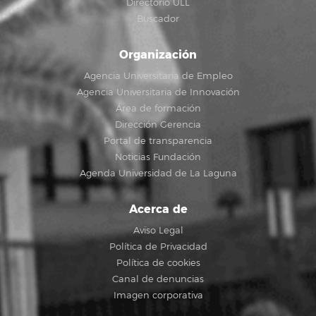
Directorio ULL
Buscador
Organización
Agencia Universitaria de Empleo
Agencia Universitaria de Innovación
Área de formación
Dirección Gerencia
Portal de transparencia
Noticias Fundación
Agenda Universidad de La Laguna
Acerca de
Aviso Legal
Política de Privacidad
Política de cookies
Canal de denuncias
Imagen corporativa