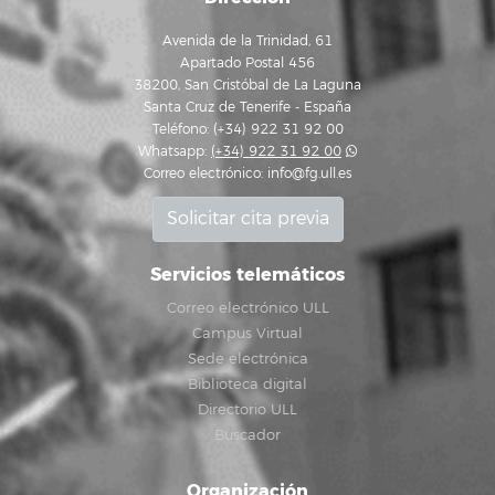
Avenida de la Trinidad, 61
Apartado Postal 456
38200, San Cristóbal de La Laguna
Santa Cruz de Tenerife - España
Teléfono: (+34) 922 31 92 00
Whatsapp:
(+34) 922 31 92 00
Correo electrónico:
info@fg.ull.es
Solicitar cita previa
Servicios telemáticos
Correo electrónico ULL
Campus Virtual
Sede electrónica
Biblioteca digital
Directorio ULL
Buscador
Organización