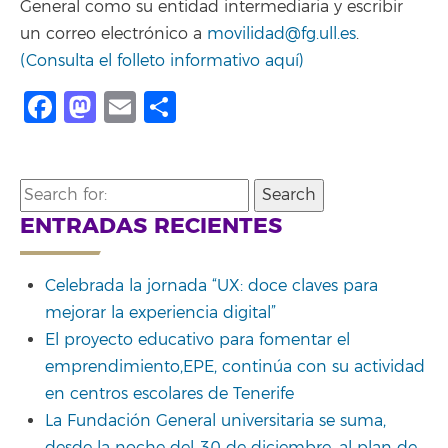
General como su entidad intermediaria y escribir
un correo electrónico a
movilidad@fg.ull.es
.
(Consulta el folleto informativo aquí)
Facebook
Mastodon
Email
Compartir
Search
for:
ENTRADAS RECIENTES
Celebrada la jornada “UX: doce claves para
mejorar la experiencia digital”
El proyecto educativo para fomentar el
emprendimiento,EPE, continúa con su actividad
en centros escolares de Tenerife
La Fundación General universitaria se suma,