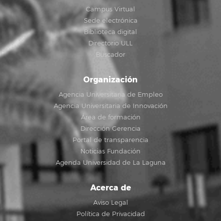
Campus Virtual
Sede electrónica
Biblioteca digital
Directorio ULL
Buscador
Organización
Agencia Universitaria de Empleo
Agencia Universitaria de Innovación
Área de formación
Dirección Gerencia
Portal de transparencia
Noticias Fundación
Agenda Universidad de La Laguna
Acerca de
Aviso Legal
Política de Privacidad