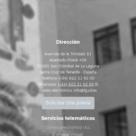
Dirección
Avenida de la Trinidad, 61
Apartado Postal 456
38200, San Cristóbal de La Laguna
Santa Cruz de Tenerife - España
Teléfono: (+34) 922 31 92 00
Whatsapp:
(+34) 922 31 92 00
Correo electrónico:
info@fg.ull.es
Solicitar cita previa
Servicios telemáticos
Correo electrónico ULL
Campus Virtual