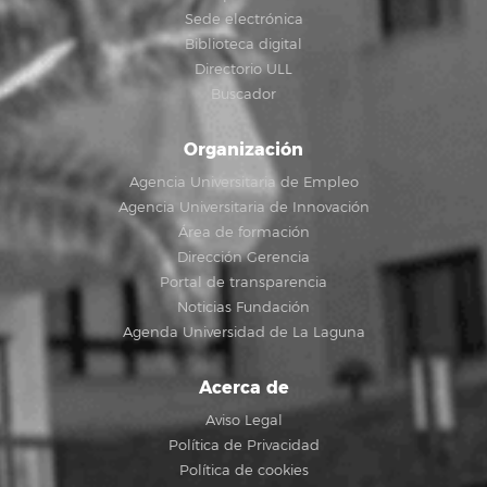
Sede electrónica
Biblioteca digital
Directorio ULL
Buscador
Organización
Agencia Universitaria de Empleo
Agencia Universitaria de Innovación
Área de formación
Dirección Gerencia
Portal de transparencia
Noticias Fundación
Agenda Universidad de La Laguna
Acerca de
Aviso Legal
Política de Privacidad
Política de cookies