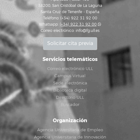
38200, San Cristóbal de La Laguna
Santa Cruz de Tenerife - España
Teléfono: (+34) 922 31 92 00
Whatsapp:
(+34) 922 31 92 00
Correo electrónico:
info@fg.ull.es
Solicitar cita previa
Servicios telemáticos
Correo electrónico ULL
Campus Virtual
Sede electrónica
Biblioteca digital
Directorio ULL
Buscador
Organización
Agencia Universitaria de Empleo
Agencia Universitaria de Innovación