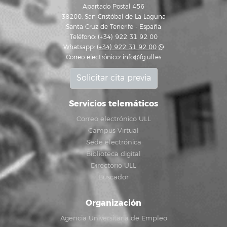
Apartado Postal 456
38200, San Cristóbal de La Laguna
Santa Cruz de Tenerife - España
Teléfono: (+34) 922 31 92 00
Whatsapp:
(+34) 922 31 92 00
Correo electrónico:
info@fg.ull.es
Solicitar cita previa
Servicios telemáticos
Correo electrónico ULL
Campus Virtual
Sede electrónica
Biblioteca digital
Directorio ULL
Buscador
Organización
Agencia Universitaria de Empleo