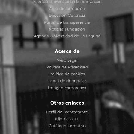
Agencia Universitaria de Innovación
Área de formación
Dirección Gerencia
Portal de transparencia
Noticias Fundación
Agenda Universidad de La Laguna
Acerca de
Aviso Legal
Política de Privacidad
Política de cookies
Canal de denuncias
Imagen corporativa
Otros enlaces
Perfil del contratante
Idiomas ULL
Catálogo formativo