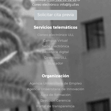
Correo electrónico:
info@fg.ull.es
Solicitar cita previa
Servicios telemáticos
Correo electrónico ULL
Campus Virtual
Sede electrónica
Biblioteca digital
Directorio ULL
Buscador
Organización
Agencia Universitaria de Empleo
Agencia Universitaria de Innovación
Área de formación
Dirección Gerencia
Portal de transparencia