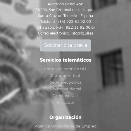
Apartado Postal 456
38200, San Cristóbal de La Laguna
Santa Cruz de Tenerife - España
Teléfono: (+34) 922 31 92 00
Whatsapp:
(+34) 922 31 92 00
Correo electrónico:
info@fg.ull.es
Solicitar cita previa
Servicios telemáticos
Correo electrónico ULL
Campus Virtual
Sede electrónica
Biblioteca digital
Directorio ULL
Buscador
Organización
Agencia Universitaria de Empleo