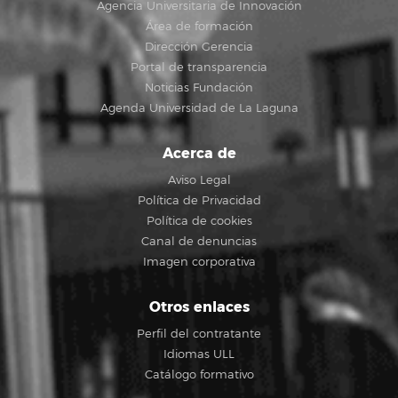
Agencia Universitaria de Innovación
Área de formación
Dirección Gerencia
Portal de transparencia
Noticias Fundación
Agenda Universidad de La Laguna
Acerca de
Aviso Legal
Política de Privacidad
Política de cookies
Canal de denuncias
Imagen corporativa
Otros enlaces
Perfil del contratante
Idiomas ULL
Catálogo formativo