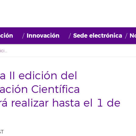
ción
Innovación
Sede electrónica
No
La inscripción para la II edición del 'Concurso de Divulgación Científica Cienci@ULL' se podrá realizar hasta el 1 de junio
a II edición del
ación Científica
 realizar hasta el 1 de
ST