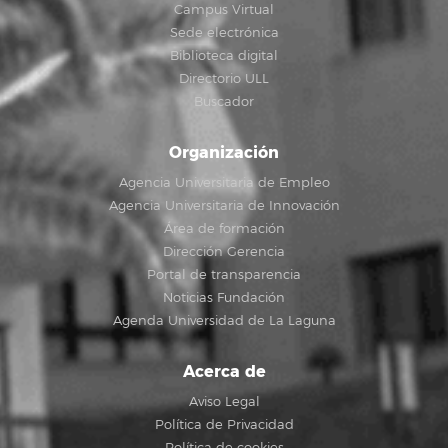
Campus Virtual
Sede electrónica
Biblioteca digital
Directorio ULL
Buscador
Organización
Agencia Universitaria de Empleo
Agencia Universitaria de Innovación
Área de formación
Dirección Gerencia
Portal de transparencia
Noticias Fundación
Agenda Universidad de La Laguna
Acerca de
Aviso Legal
Política de Privacidad