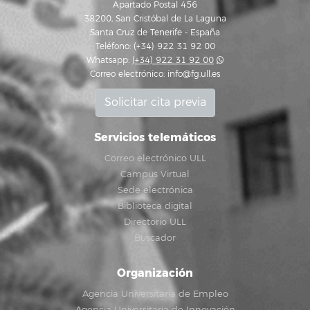
Apartado Postal 456
38200, San Cristóbal de La Laguna
Santa Cruz de Tenerife - España
Teléfono: (+34) 922 31 92 00
Whatsapp:
(+34) 922 31 92 00
Correo electrónico:
info@fg.ull.es
Solicitar cita previa
Servicios telemáticos
Correo electrónico ULL
Campus Virtual
Sede electrónica
Biblioteca digital
Directorio ULL
Buscador
Organización
Agencia Universitaria de Empleo