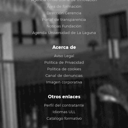
Agencia Universitaria de Innovación
Área de formación
Dirección Gerencia
Portal de transparencia
Noticias Fundación
Agenda Universidad de La Laguna
Acerca de
Aviso Legal
Política de Privacidad
Política de cookies
Canal de denuncias
Imagen corporativa
Otros enlaces
Perfil del contratante
Idiomas ULL
Catálogo formativo