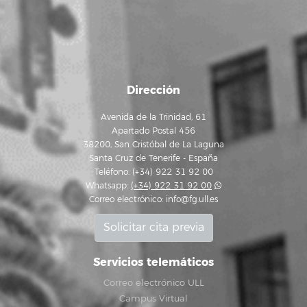
Dirección
Avenida de la Trinidad, 61
Apartado Postal 456
38200, San Cristóbal de La Laguna
Santa Cruz de Tenerife - España
Teléfono: (+34) 922 31 92 00
Whatsapp:
(+34) 922 31 92 00
Correo electrónico:
info@fg.ull.es
Solicitar cita previa
Servicios telemáticos
Correo electrónico ULL
Campus Virtual