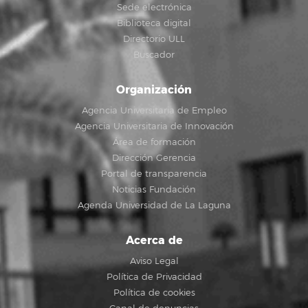
Sede electrónica
Biblioteca digital
Directorio ULL
Buscador
Organización
Agencia Universitaria de Empleo
Agencia Universitaria de Innovación
Área de formación
Dirección Gerencia
Portal de transparencia
Noticias Fundación
Agenda Universidad de La Laguna
Acerca de
Aviso Legal
Política de Privacidad
Política de cookies