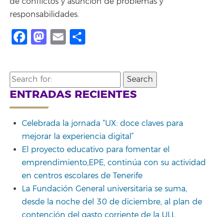
de conflictos y asunción de problemas y
responsabilidades.
Facebook
Mastodon
Email
Share
Search
for:
ENTRADAS RECIENTES
Celebrada la jornada “UX: doce claves para
mejorar la experiencia digital”
El proyecto educativo para fomentar el
emprendimiento,EPE, continúa con su actividad
en centros escolares de Tenerife
La Fundación General universitaria se suma,
desde la noche del 30 de diciembre, al plan de
contención del gasto corriente de la ULL