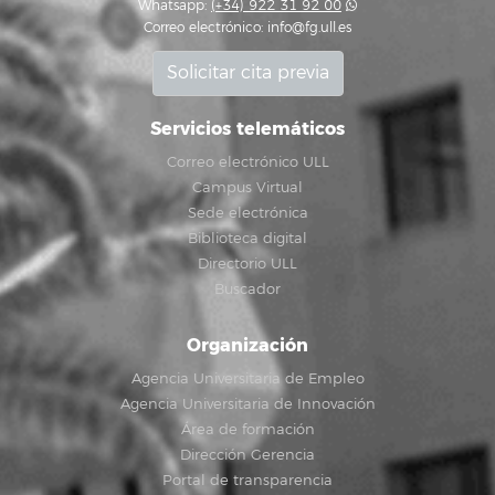
Whatsapp:
(+34) 922 31 92 00
Correo electrónico:
info@fg.ull.es
Solicitar cita previa
Servicios telemáticos
Correo electrónico ULL
Campus Virtual
Sede electrónica
Biblioteca digital
Directorio ULL
Buscador
Organización
Agencia Universitaria de Empleo
Agencia Universitaria de Innovación
Área de formación
Dirección Gerencia
Portal de transparencia