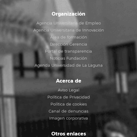
Organización
Agencia Universitaria de Empleo
Agencia Universitaria de Innovación
Área de formación
Dirección Gerencia
Portal de transparencia
Noticias Fundación
Agenda Universidad de La Laguna
Acerca de
Aviso Legal
Política de Privacidad
Política de cookies
Canal de denuncias
Imagen corporativa
Otros enlaces