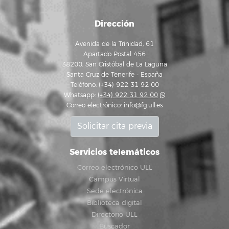
Dirección
Avenida de la Trinidad, 61
Apartado Postal 456
38200, San Cristóbal de La Laguna
Santa Cruz de Tenerife - España
Teléfono: (+34) 922 31 92 00
Whatsapp:
(+34) 922 31 92 00
Correo electrónico:
info@fg.ull.es
Solicitar cita previa
Servicios telemáticos
Correo electrónico ULL
Campus Virtual
Sede electrónica
Biblioteca digital
Directorio ULL
Buscador