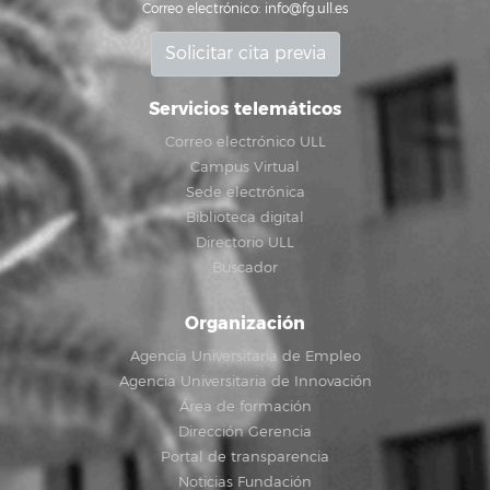
Correo electrónico:
info@fg.ull.es
Solicitar cita previa
Servicios telemáticos
Correo electrónico ULL
Campus Virtual
Sede electrónica
Biblioteca digital
Directorio ULL
Buscador
Organización
Agencia Universitaria de Empleo
Agencia Universitaria de Innovación
Área de formación
Dirección Gerencia
Portal de transparencia
Noticias Fundación