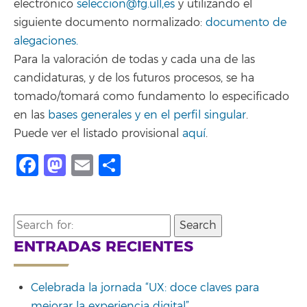
electrónico
seleccion@fg.ull,es
y utilizando el
siguiente documento normalizado:
documento de
alegaciones.
Para la valoración de todas y cada una de las
candidaturas, y de los futuros procesos, se ha
tomado/tomará como fundamento lo especificado
en las
bases generales y en el perfil singular
.
Puede ver el listado provisional
aquí
.
Facebook
Mastodon
Email
Compartir
Search
for:
ENTRADAS RECIENTES
Celebrada la jornada “UX: doce claves para
mejorar la experiencia digital”