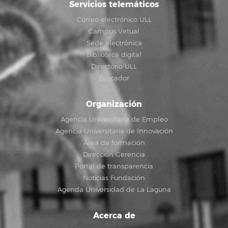
Servicios telemáticos
Correo electrónico ULL
Campus Virtual
Sede electrónica
Biblioteca digital
Directorio ULL
Buscador
Organización
Agencia Universitaria de Empleo
Agencia Universitaria de Innovación
Área de formación
Dirección Gerencia
Portal de transparencia
Noticias Fundación
Agenda Universidad de La Laguna
Acerca de