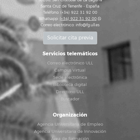
38200, San Cristóbal de La Laguna
Santa Cruz de Tenerife - España
Teléfono: (+34) 922 31 92 00
Whatsapp:
(+34) 922 31 92 00
Correo electrónico:
info@fg.ull.es
Solicitar cita previa
Servicios telemáticos
Correo electrónico ULL
Campus Virtual
Sede electrónica
Biblioteca digital
Directorio ULL
Buscador
Organización
Agencia Universitaria de Empleo
Agencia Universitaria de Innovación
Área de formación