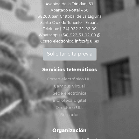
Avenida de la Trinidad, 61
Apartado Postal 456
38200, San Cristóbal de La Laguna
Santa Cruz de Tenerife - España
Teléfono: (+34) 922 31 92 00
Whatsapp:
(+34) 922 31 92 00
Correo electrónico:
info@fg.ull.es
Solicitar cita previa
Servicios telemáticos
Correo electrónico ULL
Campus Virtual
Sede electrónica
Biblioteca digital
Directorio ULL
Buscador
Organización