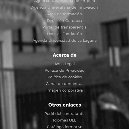
Agencia Universitaria de Empleo
Agencia Universitaria de Innovación
Área de formación
Dirección Gerencia
Portal de transparencia
Noticias Fundación
Agenda Universidad de La Laguna
Acerca de
Aviso Legal
Política de Privacidad
Política de cookies
Canal de denuncias
Imagen corporativa
Otros enlaces
Perfil del contratante
Idiomas ULL
Catálogo formativo