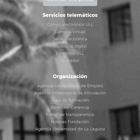
Servicios telemáticos
Correo electrónico ULL
Campus Virtual
Sede electrónica
Biblioteca digital
Directorio ULL
Buscador
Organización
Agencia Universitaria de Empleo
Agencia Universitaria de Innovación
Área de formación
Dirección Gerencia
Portal de transparencia
Noticias Fundación
Agenda Universidad de La Laguna