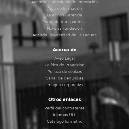
Agencia Universitaria de Innovación
Área de formación
Dirección Gerencia
Portal de transparencia
Noticias Fundación
Agenda Universidad de La Laguna
Acerca de
Aviso Legal
Política de Privacidad
Política de cookies
Canal de denuncias
Imagen corporativa
Otros enlaces
Perfil del contratante
Idiomas ULL
Catálogo formativo