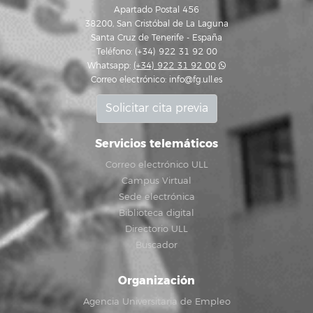
Apartado Postal 456
38200, San Cristóbal de La Laguna
Santa Cruz de Tenerife - España
Teléfono: (+34) 922 31 92 00
Whatsapp:
(+34) 922 31 92 00
Correo electrónico:
info@fg.ull.es
Solicitar cita previa
Servicios telemáticos
Correo electrónico ULL
Campus Virtual
Sede electrónica
Biblioteca digital
Directorio ULL
Buscador
Organización
Agencia Universitaria de Empleo