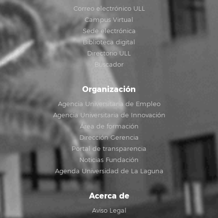
Correo electrónico ULL
Campus Virtual
Sede electrónica
Biblioteca digital
Directorio ULL
Buscador
Organización
Agencia Universitaria de Empleo
Agencia Universitaria de Innovación
Área de formación
Dirección Gerencia
Portal de transparencia
Noticias Fundación
Agenda Universidad de La Laguna
Acerca de
Aviso Legal