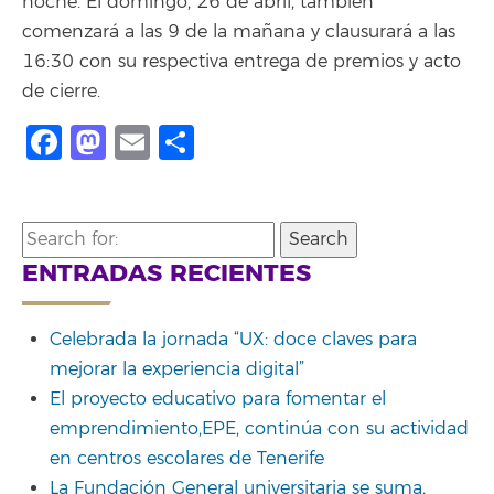
noche. El domingo, 26 de abril, también
comenzará a las 9 de la mañana y clausurará a las
16:30 con su respectiva entrega de premios y acto
de cierre.
Facebook
Mastodon
Email
Share
Search
for:
ENTRADAS RECIENTES
Celebrada la jornada “UX: doce claves para
mejorar la experiencia digital”
El proyecto educativo para fomentar el
emprendimiento,EPE, continúa con su actividad
en centros escolares de Tenerife
La Fundación General universitaria se suma,