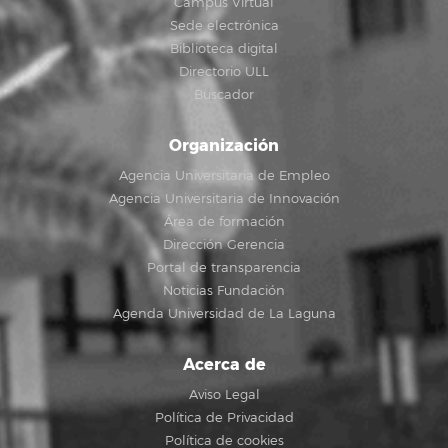
Campus Virtual
Sede electrónica
Biblioteca digital
Directorio ULL
Buscador
Organización
Agencia Universitaria de Empleo
Agencia Universitaria de Innovación
Área de formación
Dirección Gerencia
Portal de transparencia
Noticias Fundación
Agenda Universidad de La Laguna
Acerca de
Aviso Legal
Política de Privacidad
Política de cookies