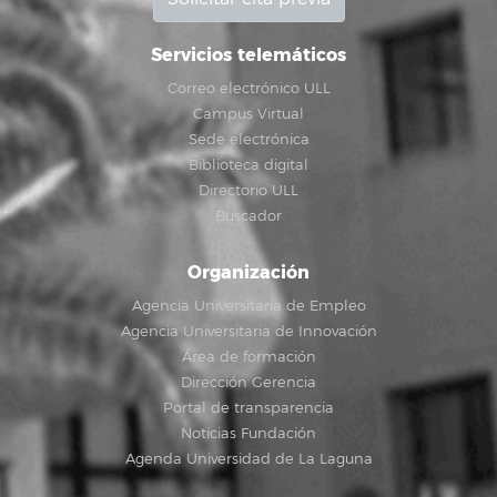
Servicios telemáticos
Correo electrónico ULL
Campus Virtual
Sede electrónica
Biblioteca digital
Directorio ULL
Buscador
Organización
Agencia Universitaria de Empleo
Agencia Universitaria de Innovación
Área de formación
Dirección Gerencia
Portal de transparencia
Noticias Fundación
Agenda Universidad de La Laguna