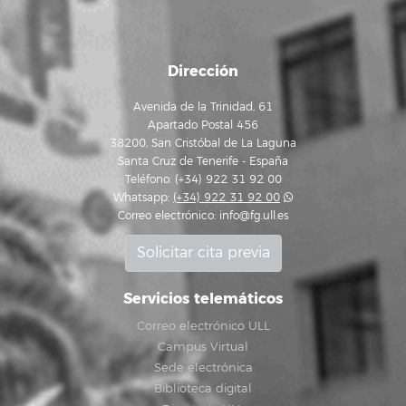
Dirección
Avenida de la Trinidad, 61
Apartado Postal 456
38200, San Cristóbal de La Laguna
Santa Cruz de Tenerife - España
Teléfono: (+34) 922 31 92 00
Whatsapp:
(+34) 922 31 92 00
Correo electrónico:
info@fg.ull.es
Solicitar cita previa
Servicios telemáticos
Correo electrónico ULL
Campus Virtual
Sede electrónica
Biblioteca digital