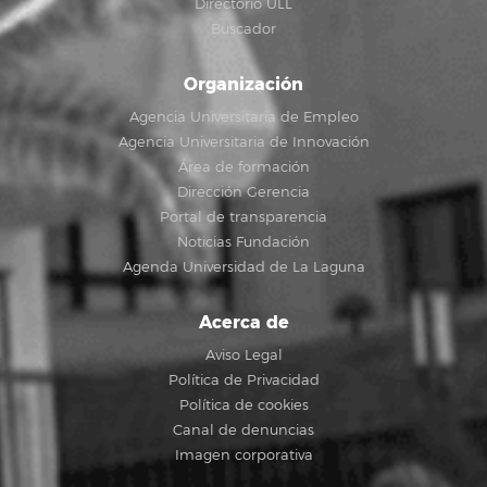
Directorio ULL
Buscador
Organización
Agencia Universitaria de Empleo
Agencia Universitaria de Innovación
Área de formación
Dirección Gerencia
Portal de transparencia
Noticias Fundación
Agenda Universidad de La Laguna
Acerca de
Aviso Legal
Política de Privacidad
Política de cookies
Canal de denuncias
Imagen corporativa