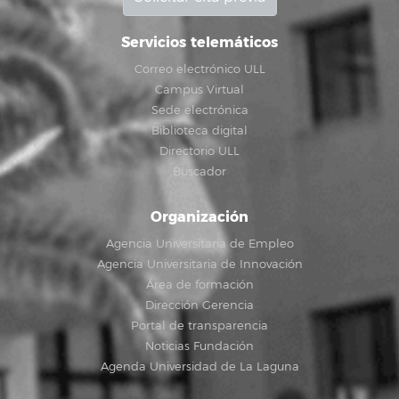
Servicios telemáticos
Correo electrónico ULL
Campus Virtual
Sede electrónica
Biblioteca digital
Directorio ULL
Buscador
Organización
Agencia Universitaria de Empleo
Agencia Universitaria de Innovación
Área de formación
Dirección Gerencia
Portal de transparencia
Noticias Fundación
Agenda Universidad de La Laguna