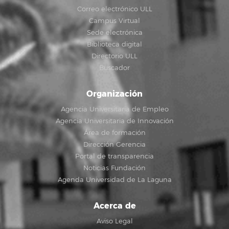
Correo electrónico ULL
Campus Virtual
Sede electrónica
Biblioteca digital
Directorio ULL
Buscador
Organización
Agencia Universitaria de Empleo
Agencia Universitaria de Innovación
Área de formación
Dirección Gerencia
Portal de transparencia
Noticias Fundación
Agenda Universidad de La Laguna
Acerca de
Aviso Legal