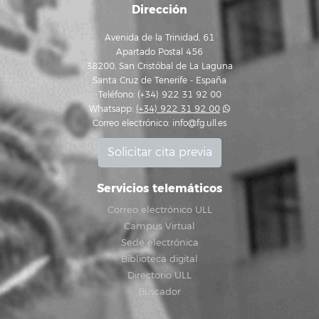
Dirección
Avenida de la Trinidad, 61
Apartado Postal 456
38200, San Cristóbal de La Laguna
Santa Cruz de Tenerife - España
Teléfono: (+34) 922 31 92 00
Whatsapp:
(+34) 922 31 92 00
Correo electrónico:
info@fg.ull.es
Solicitar cita previa
Servicios telemáticos
Correo electrónico ULL
Campus Virtual
Sede electrónica
Biblioteca digital
Directorio ULL
Buscador